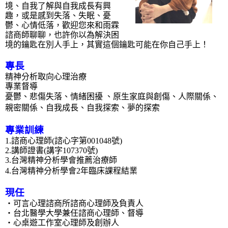
境、自我了解與自我成長有興
趣，或是感到失落、失眠、憂
鬱、心情低落，歡迎您來和雨霖
諮商師聊聊，也許你以為解決困
境的鑰匙在別人手上，其實這個鑰匙可能在你自己手上！
專長
精神分析取向心理治療
專業督導
憂鬱、悲傷失落、情緒困擾 、原生家庭與創傷、人際關係、
親密關係、自我成長、自我探索、夢的探索
專業訓練
1.諮商心理師(諮心字第001048號)
2.講師證書(講字107370號)
3.台灣精神分析學會推薦治療師
4.
台灣精神分析學會2年臨床課程結業
現任
‧可言心理諮商所諮商心理師及
負責人
‧台北醫學大學兼任諮商心理師、督導
‧
心桌遊工作室心理師及創辦人