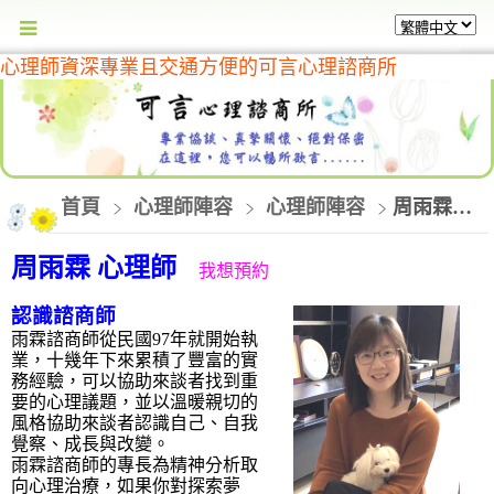
心理師資深專業且交通方便的可言心理諮商所
首頁
心理師陣容
心理師陣容
周雨霖諮商心理師
周雨霖 心理師
我想預約
認識諮商師
雨霖諮商師從民國97年就開始執
業，十幾年下來累積了豐富的實
務經驗，可以協助來談者找到重
要的心理議題，並以溫暖親切的
風格協助來談者認識自己、自我
覺察、成長與改變。
雨霖諮商師的專長為精神分析取
向心理治療，如果你對探索夢